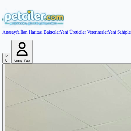
Anasayfa
İlan Haritası
Bakıcılar
Yeni
Üreticiler
Veterinerler
Yeni
Sahiple
0
Giriş Yap