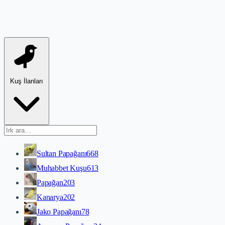
Kuş İlanları
Sultan Papağanı
668
Muhabbet Kuşu
613
Papağan
203
Kanarya
202
Jako Papağanı
78