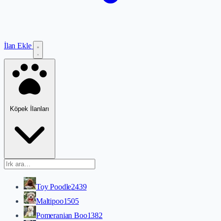
İlan Ekle
Köpek İlanları
Toy Poodle
2439
Maltipoo
1505
Pomeranian Boo
1382