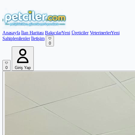
Anasayfa
İlan Haritası
Bakıcılar
Yeni
Üreticiler
Veterinerler
Yeni
Sahiplenilenler
İletişim
0
0
Giriş Yap