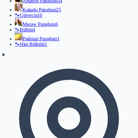
Amazon Papağanı
34
Kakadu Papağanı
25
🐾
Güvercin
10
Macaw Papağanı
6
🐾
Bülbül
4
Paki̇stan Papağanı
1
🐾
Hint Bülbülü
1