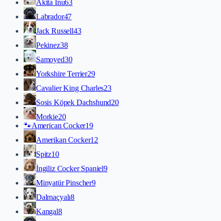
Akita İnu
63
Labrador
47
Jack Russell
43
Pekinez
38
Samoyed
30
Yorkshire Terrier
29
Cavalier King Charles
23
Sosis Köpek Dachshund
20
Morkie
20
🐾
American Cocker
19
Amerikan Cocker
12
Spitz
10
İngiliz Cocker Spaniel
9
Minyatür Pinscher
9
Dalmaçyalı
8
Kangal
8