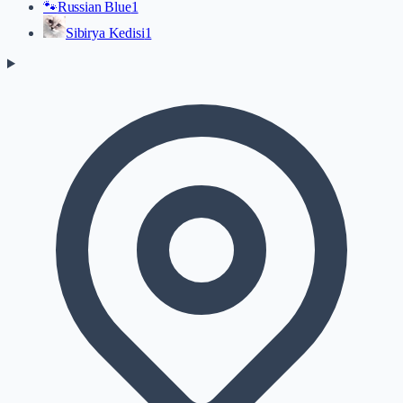
🐾
Russian Blue
1
Sibirya Kedisi
1