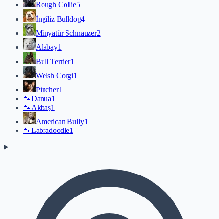
Rough Collie
5
İngiliz Bulldog
4
Minyatür Schnauzer
2
Alabay
1
Bull Terrier
1
Welsh Corgi
1
Pincher
1
🐾
Danua
1
🐾
Akbaş
1
American Bully
1
🐾
Labradoodle
1