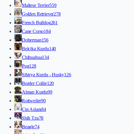
Maltese Terrier
559
Golden Retriever
278
French Bulldog
261
Cane Corso
184
Doberman
156
Belçika Kurdu
140
Chihuahua
134
Pug
128
Sibirya Kurdu - Husky
126
Border Collie
120
Alman Kurdu
99
Rottweiler
90
Çin Aslanı
84
Shih Tzu
78
Beagle
74