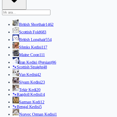
British Shorthair
1462
Scottish Fold
683
British Longhair
554
Sfenks Kedisi
117
Maine Coon
111
İran Kedisi (Persian)
96
🐾
Scottish Straight
48
Van Kedisi
42
Siyam Kedisi
23
Tekir Kedi
20
🐾
Ragdoll Kedisi
14
Sarman Kedi
12
🐾
Bengal Kedisi
5
Norveç Orman Kedisi
1