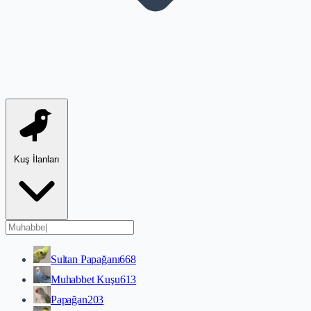
Kuş İlanları
Sultan Papağanı
668
Muhabbet Kuşu
613
Papağan
203