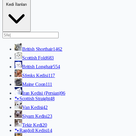
Kedi İlanları
British Shorthair
1462
Scottish Fold
683
British Longhair
554
Sfenks Kedisi
117
Maine Coon
111
İran Kedisi (Persian)
96
🐾
Scottish Straight
48
Van Kedisi
42
Siyam Kedisi
23
Tekir Kedi
20
🐾
Ragdoll Kedisi
14