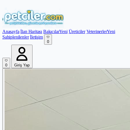
Anasayfa
İlan Haritası
Bakıcılar
Yeni
Üreticiler
Veterinerler
Yeni
Sahiplenilenler
İletişim
0
0
Giriş Yap