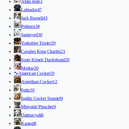
Akita İnu
63
Labrador
47
Jack Russell
43
Pekinez
38
Samoyed
30
Yorkshire Terrier
29
Cavalier King Charles
23
Sosis Köpek Dachshund
20
Morkie
20
🐾
American Cocker
19
Amerikan Cocker
12
Spitz
10
İngiliz Cocker Spaniel
9
Minyatür Pinscher
9
Dalmaçyalı
8
Kangal
8