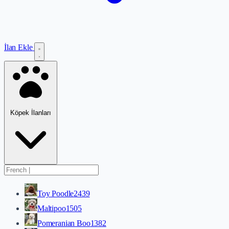
İlan Ekle
Köpek İlanları
Toy Poodle
2439
Maltipoo
1505
Pomeranian Boo
1382