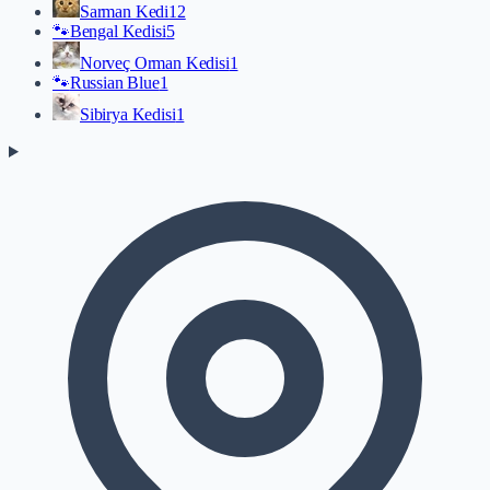
Sarman Kedi
12
🐾
Bengal Kedisi
5
Norveç Orman Kedisi
1
🐾
Russian Blue
1
Sibirya Kedisi
1