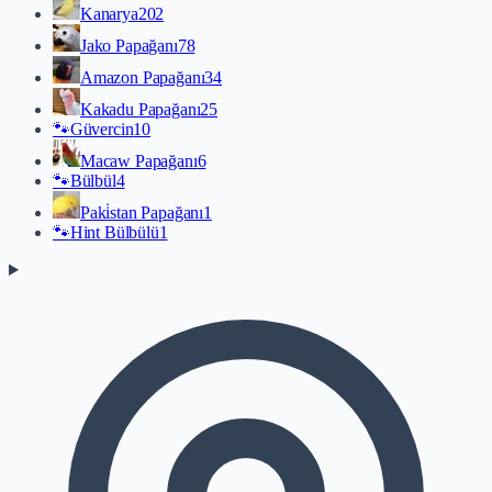
Kanarya
202
Jako Papağanı
78
Amazon Papağanı
34
Kakadu Papağanı
25
🐾
Güvercin
10
Macaw Papağanı
6
🐾
Bülbül
4
Paki̇stan Papağanı
1
🐾
Hint Bülbülü
1