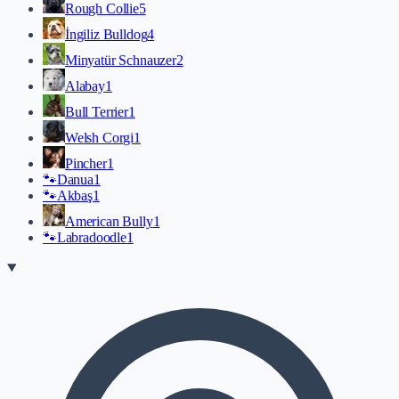
Rough Collie
5
İngiliz Bulldog
4
Minyatür Schnauzer
2
Alabay
1
Bull Terrier
1
Welsh Corgi
1
Pincher
1
🐾
Danua
1
🐾
Akbaş
1
American Bully
1
🐾
Labradoodle
1