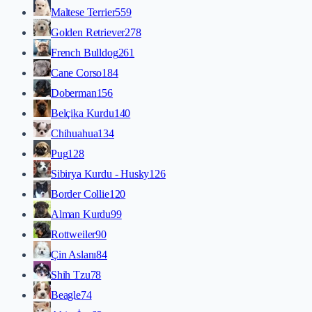
Maltese Terrier
559
Golden Retriever
278
French Bulldog
261
Cane Corso
184
Doberman
156
Belçika Kurdu
140
Chihuahua
134
Pug
128
Sibirya Kurdu - Husky
126
Border Collie
120
Alman Kurdu
99
Rottweiler
90
Çin Aslanı
84
Shih Tzu
78
Beagle
74