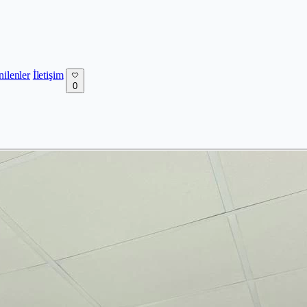
nilenler
İletişim
0