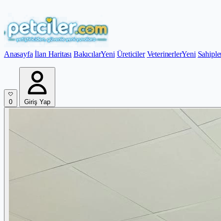
Anasayfa
İlan Haritası
Bakıcılar
Yeni
Üreticiler
Veterinerler
Yeni
Sahiple
0
Giriş Yap