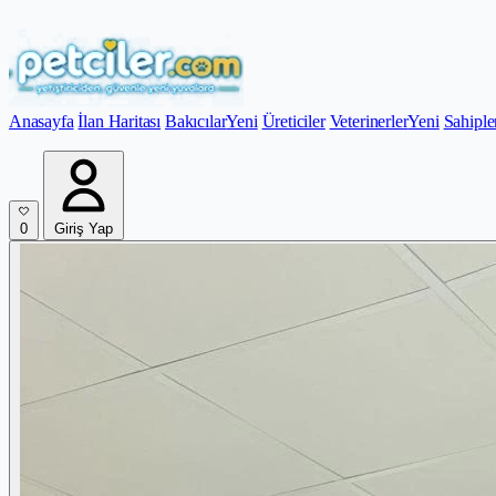
Anasayfa
İlan Haritası
Bakıcılar
Yeni
Üreticiler
Veterinerler
Yeni
Sahiple
0
Giriş Yap