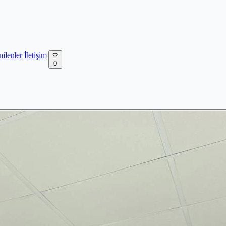
nilenler
İletişim
0