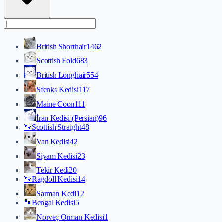
British Shorthair
1462
Scottish Fold
683
British Longhair
554
Sfenks Kedisi
117
Maine Coon
111
İran Kedisi (Persian)
96
🐾
Scottish Straight
48
Van Kedisi
42
Siyam Kedisi
23
Tekir Kedi
20
🐾
Ragdoll Kedisi
14
Sarman Kedi
12
🐾
Bengal Kedisi
5
Norveç Orman Kedisi
1