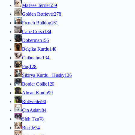
Maltese Terrier
559
Golden Retriever
278
French Bulldog
261
Cane Corso
184
Doberman
156
Belçika Kurdu
140
Chihuahua
134
Pug
128
Sibirya Kurdu - Husky
126
Border Collie
120
Alman Kurdu
99
Rottweiler
90
Çin Aslanı
84
Shih Tzu
78
Beagle
74