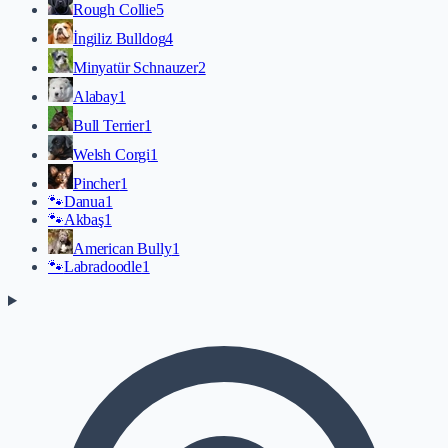
Rough Collie
5
İngiliz Bulldog
4
Minyatür Schnauzer
2
Alabay
1
Bull Terrier
1
Welsh Corgi
1
Pincher
1
🐾
Danua
1
🐾
Akbaş
1
American Bully
1
🐾
Labradoodle
1