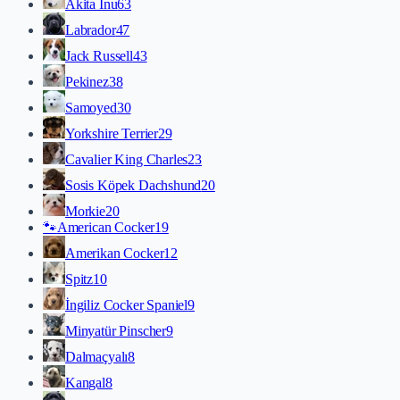
Akita İnu
63
Labrador
47
Jack Russell
43
Pekinez
38
Samoyed
30
Yorkshire Terrier
29
Cavalier King Charles
23
Sosis Köpek Dachshund
20
Morkie
20
🐾
American Cocker
19
Amerikan Cocker
12
Spitz
10
İngiliz Cocker Spaniel
9
Minyatür Pinscher
9
Dalmaçyalı
8
Kangal
8