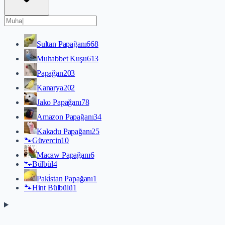
Sultan Papağanı
668
Muhabbet Kuşu
613
Papağan
203
Kanarya
202
Jako Papağanı
78
Amazon Papağanı
34
Kakadu Papağanı
25
🐾
Güvercin
10
Macaw Papağanı
6
🐾
Bülbül
4
Paki̇stan Papağanı
1
🐾
Hint Bülbülü
1