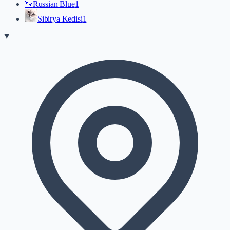
🐾
Russian Blue
1
Sibirya Kedisi
1