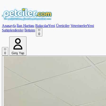
Anasayfa
İlan Haritası
Bakıcılar
Yeni
Üreticiler
Veterinerler
Yeni
Sahiplenilenler
İletişim
0
0
Giriş Yap