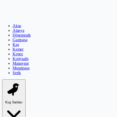
Aksu
Alanya
Döşemealtı
Gazipaşa
Kaş
Kemer
Kepez
Konyaaltı
Manavgat
Muratpaşa
Serik
Kuş İlanları