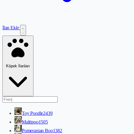
İlan Ekle
Köpek İlanları
Toy Poodle
2439
Maltipoo
1505
Pomeranian Boo
1382