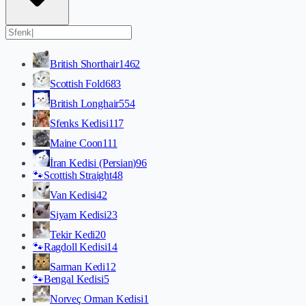
British Shorthair
1462
Scottish Fold
683
British Longhair
554
Sfenks Kedisi
117
Maine Coon
111
İran Kedisi (Persian)
96
🐾
Scottish Straight
48
Van Kedisi
42
Siyam Kedisi
23
Tekir Kedi
20
🐾
Ragdoll Kedisi
14
Sarman Kedi
12
🐾
Bengal Kedisi
5
Norveç Orman Kedisi
1