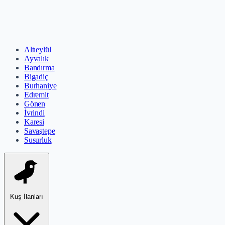
Altıeylül
Ayvalık
Bandırma
Bigadiç
Burhaniye
Edremit
Gönen
İvrindi
Karesi
Savaştepe
Susurluk
Kuş İlanları