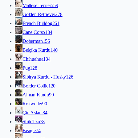
Maltese Terrier
559
Golden Retriever
278
French Bulldog
261
Cane Corso
184
Doberman
156
Belçika Kurdu
140
Chihuahua
134
Pug
128
Sibirya Kurdu - Husky
126
Border Collie
120
Alman Kurdu
99
Rottweiler
90
Çin Aslanı
84
Shih Tzu
78
Beagle
74