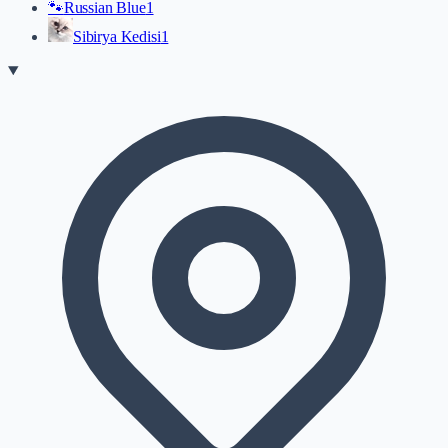
🐾
Russian Blue
1
Sibirya Kedisi
1