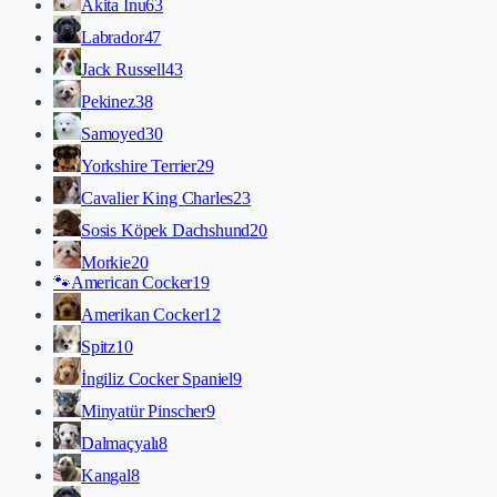
Akita İnu
63
Labrador
47
Jack Russell
43
Pekinez
38
Samoyed
30
Yorkshire Terrier
29
Cavalier King Charles
23
Sosis Köpek Dachshund
20
Morkie
20
🐾
American Cocker
19
Amerikan Cocker
12
Spitz
10
İngiliz Cocker Spaniel
9
Minyatür Pinscher
9
Dalmaçyalı
8
Kangal
8