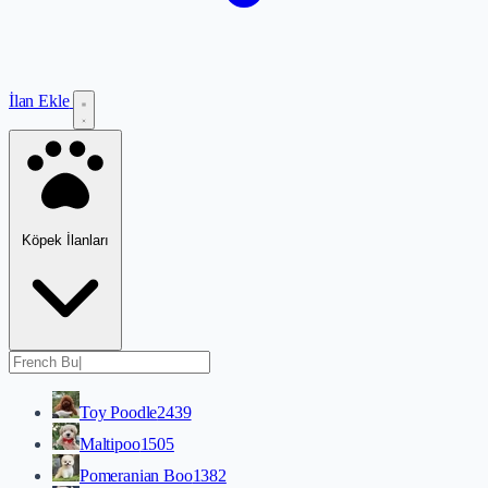
İlan Ekle
Köpek İlanları
Toy Poodle
2439
Maltipoo
1505
Pomeranian Boo
1382