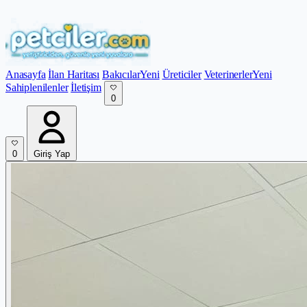
Anasayfa
İlan Haritası
Bakıcılar
Yeni
Üreticiler
Veterinerler
Yeni
Sahiplenilenler
İletişim
0
0
Giriş Yap