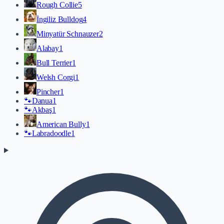
Rough Collie
5
İngiliz Bulldog
4
Minyatür Schnauzer
2
Alabay
1
Bull Terrier
1
Welsh Corgi
1
Pincher
1
🐾
Danua
1
🐾
Akbaş
1
American Bully
1
🐾
Labradoodle
1