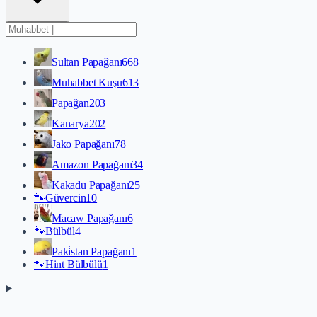
Sultan Papağanı
668
Muhabbet Kuşu
613
Papağan
203
Kanarya
202
Jako Papağanı
78
Amazon Papağanı
34
Kakadu Papağanı
25
🐾
Güvercin
10
Macaw Papağanı
6
🐾
Bülbül
4
Paki̇stan Papağanı
1
🐾
Hint Bülbülü
1