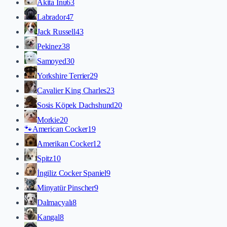
Akita İnu
63
Labrador
47
Jack Russell
43
Pekinez
38
Samoyed
30
Yorkshire Terrier
29
Cavalier King Charles
23
Sosis Köpek Dachshund
20
Morkie
20
🐾
American Cocker
19
Amerikan Cocker
12
Spitz
10
İngiliz Cocker Spaniel
9
Minyatür Pinscher
9
Dalmaçyalı
8
Kangal
8