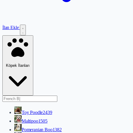
İlan Ekle
Köpek İlanları
Toy Poodle
2439
Maltipoo
1505
Pomeranian Boo
1382