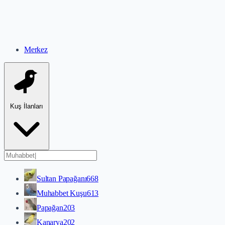
Merkez
Kuş İlanları
Sultan Papağanı
668
Muhabbet Kuşu
613
Papağan
203
Kanarya
202