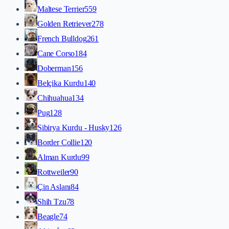
Maltese Terrier
559
Golden Retriever
278
French Bulldog
261
Cane Corso
184
Doberman
156
Belçika Kurdu
140
Chihuahua
134
Pug
128
Sibirya Kurdu - Husky
126
Border Collie
120
Alman Kurdu
99
Rottweiler
90
Çin Aslanı
84
Shih Tzu
78
Beagle
74