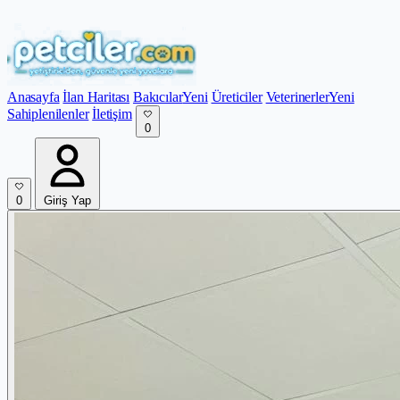
Anasayfa
İlan Haritası
Bakıcılar
Yeni
Üreticiler
Veterinerler
Yeni
Sahiplenilenler
İletişim
0
0
Giriş Yap