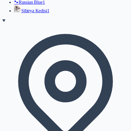
🐾
Russian Blue
1
Sibirya Kedisi
1