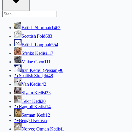
British Shorthair
1462
Scottish Fold
683
British Longhair
554
Sfenks Kedisi
117
Maine Coon
111
İran Kedisi (Persian)
96
🐾
Scottish Straight
48
Van Kedisi
42
Siyam Kedisi
23
Tekir Kedi
20
🐾
Ragdoll Kedisi
14
Sarman Kedi
12
🐾
Bengal Kedisi
5
Norveç Orman Kedisi
1