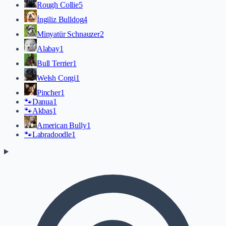
Rough Collie
5
İngiliz Bulldog
4
Minyatür Schnauzer
2
Alabay
1
Bull Terrier
1
Welsh Corgi
1
Pincher
1
🐾
Danua
1
🐾
Akbaş
1
American Bully
1
🐾
Labradoodle
1