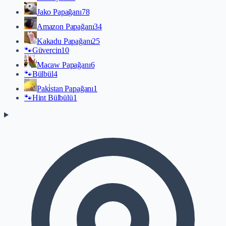
Jako Papağanı
78
Amazon Papağanı
34
Kakadu Papağanı
25
🐾
Güvercin
10
Macaw Papağanı
6
🐾
Bülbül
4
Paki̇stan Papağanı
1
🐾
Hint Bülbülü
1