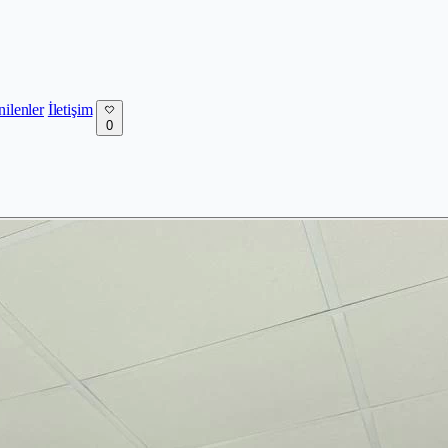
nilenler
İletişim
0