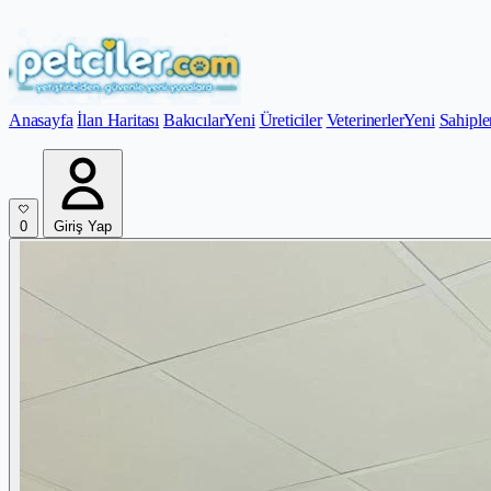
Anasayfa
İlan Haritası
Bakıcılar
Yeni
Üreticiler
Veterinerler
Yeni
Sahiple
0
Giriş Yap