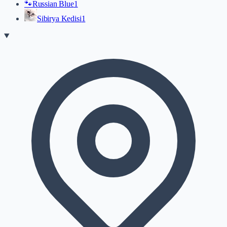
🐾
Russian Blue
1
Sibirya Kedisi
1