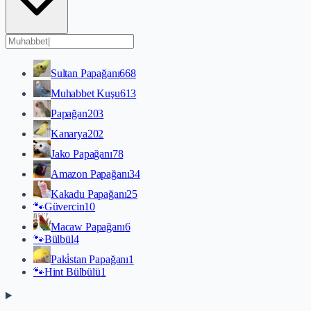
Sultan Papağanı
668
Muhabbet Kuşu
613
Papağan
203
Kanarya
202
Jako Papağanı
78
Amazon Papağanı
34
Kakadu Papağanı
25
🐾
Güvercin
10
Macaw Papağanı
6
🐾
Bülbül
4
Paki̇stan Papağanı
1
🐾
Hint Bülbülü
1