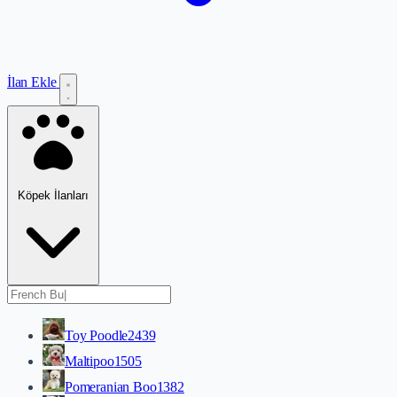
İlan Ekle
Köpek İlanları
Toy Poodle
2439
Maltipoo
1505
Pomeranian Boo
1382