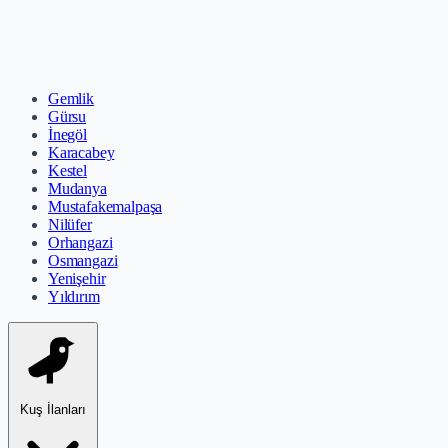
Gemlik
Gürsu
İnegöl
Karacabey
Kestel
Mudanya
Mustafakemalpaşa
Nilüfer
Orhangazi
Osmangazi
Yenişehir
Yıldırım
Kuş İlanları