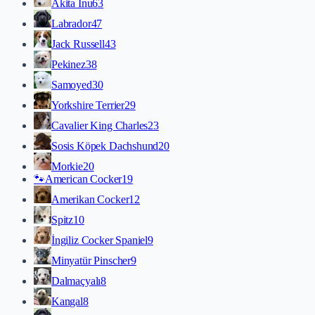
Akita İnu
63
Labrador
47
Jack Russell
43
Pekinez
38
Samoyed
30
Yorkshire Terrier
29
Cavalier King Charles
23
Sosis Köpek Dachshund
20
Morkie
20
🐾
American Cocker
19
Amerikan Cocker
12
Spitz
10
İngiliz Cocker Spaniel
9
Minyatür Pinscher
9
Dalmaçyalı
8
Kangal
8