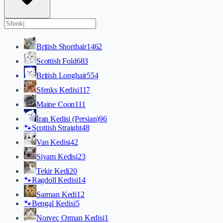
British Shorthair
1462
Scottish Fold
683
British Longhair
554
Sfenks Kedisi
117
Maine Coon
111
İran Kedisi (Persian)
96
🐾
Scottish Straight
48
Van Kedisi
42
Siyam Kedisi
23
Tekir Kedi
20
🐾
Ragdoll Kedisi
14
Sarman Kedi
12
🐾
Bengal Kedisi
5
Norveç Orman Kedisi
1