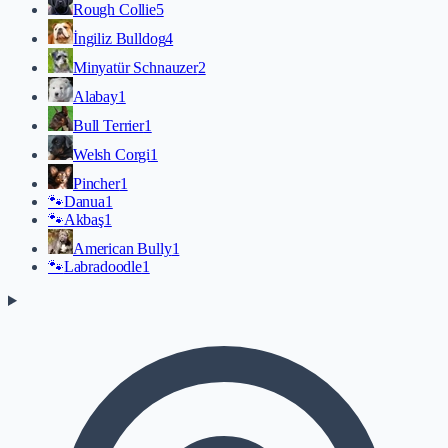
Rough Collie
5
İngiliz Bulldog
4
Minyatür Schnauzer
2
Alabay
1
Bull Terrier
1
Welsh Corgi
1
Pincher
1
🐾
Danua
1
🐾
Akbaş
1
American Bully
1
🐾
Labradoodle
1