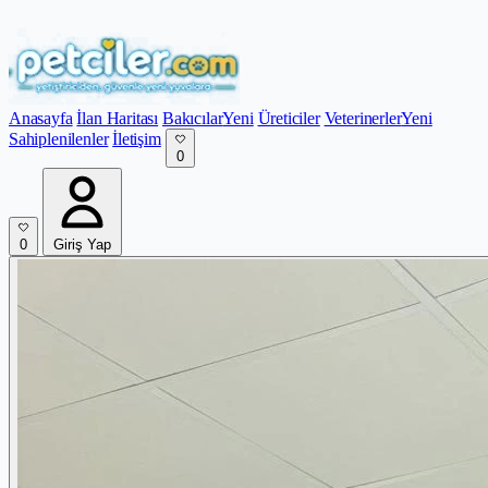
Anasayfa
İlan Haritası
Bakıcılar
Yeni
Üreticiler
Veterinerler
Yeni
Sahiplenilenler
İletişim
0
0
Giriş Yap