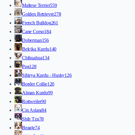
Maltese Terrier
559
Golden Retriever
278
French Bulldog
261
Cane Corso
184
Doberman
156
Belçika Kurdu
140
Chihuahua
134
Pug
128
Sibirya Kurdu - Husky
126
Border Collie
120
Alman Kurdu
99
Rottweiler
90
Çin Aslanı
84
Shih Tzu
78
Beagle
74