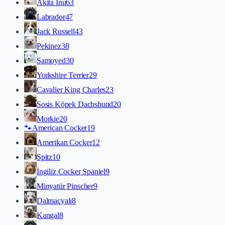
Akita İnu
63
Labrador
47
Jack Russell
43
Pekinez
38
Samoyed
30
Yorkshire Terrier
29
Cavalier King Charles
23
Sosis Köpek Dachshund
20
Morkie
20
🐾
American Cocker
19
Amerikan Cocker
12
Spitz
10
İngiliz Cocker Spaniel
9
Minyatür Pinscher
9
Dalmaçyalı
8
Kangal
8