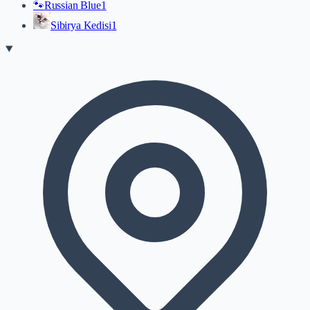
🐾
Russian Blue
1
Sibirya Kedisi
1