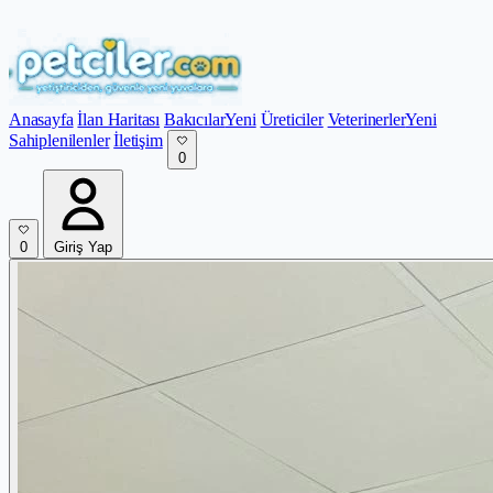
Anasayfa
İlan Haritası
Bakıcılar
Yeni
Üreticiler
Veterinerler
Yeni
Sahiplenilenler
İletişim
0
0
Giriş Yap