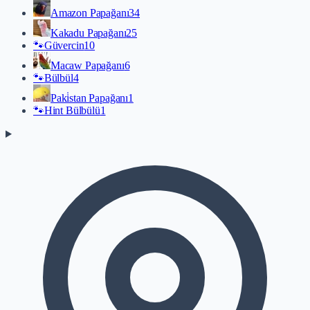
Amazon Papağanı
34
Kakadu Papağanı
25
🐾
Güvercin
10
Macaw Papağanı
6
🐾
Bülbül
4
Paki̇stan Papağanı
1
🐾
Hint Bülbülü
1