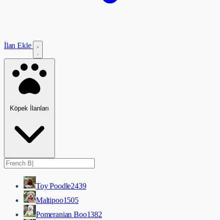
İlan Ekle
Köpek İlanları
Toy Poodle
2439
Maltipoo
1505
Pomeranian Boo
1382