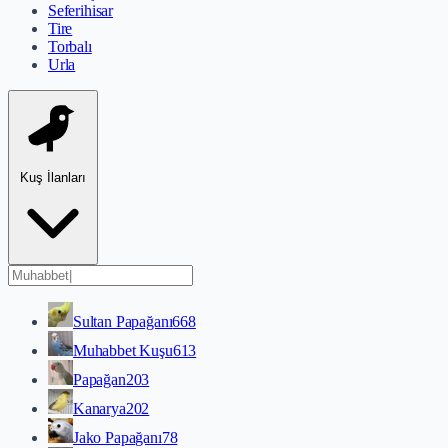
Seferihisar
Tire
Torbalı
Urla
Kuş İlanları
Sultan Papağanı
668
Muhabbet Kuşu
613
Papağan
203
Kanarya
202
Jako Papağanı
78