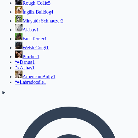
Rough Collie
5
İngiliz Bulldog
4
Minyatür Schnauzer
2
Alabay
1
Bull Terrier
1
Welsh Corgi
1
Pincher
1
🐾
Danua
1
🐾
Akbaş
1
American Bully
1
🐾
Labradoodle
1