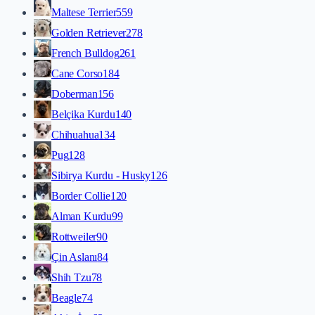
Maltese Terrier
559
Golden Retriever
278
French Bulldog
261
Cane Corso
184
Doberman
156
Belçika Kurdu
140
Chihuahua
134
Pug
128
Sibirya Kurdu - Husky
126
Border Collie
120
Alman Kurdu
99
Rottweiler
90
Çin Aslanı
84
Shih Tzu
78
Beagle
74