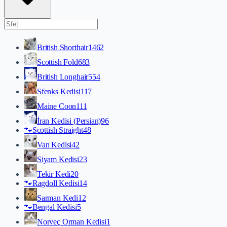
British Shorthair
1462
Scottish Fold
683
British Longhair
554
Sfenks Kedisi
117
Maine Coon
111
İran Kedisi (Persian)
96
🐾
Scottish Straight
48
Van Kedisi
42
Siyam Kedisi
23
Tekir Kedi
20
🐾
Ragdoll Kedisi
14
Sarman Kedi
12
🐾
Bengal Kedisi
5
Norveç Orman Kedisi
1