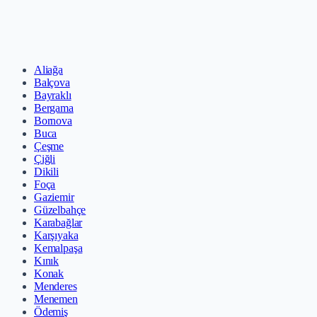
Aliağa
Balçova
Bayraklı
Bergama
Bornova
Buca
Çeşme
Çiğli
Dikili
Foça
Gaziemir
Güzelbahçe
Karabağlar
Karşıyaka
Kemalpaşa
Kınık
Konak
Menderes
Menemen
Ödemiş