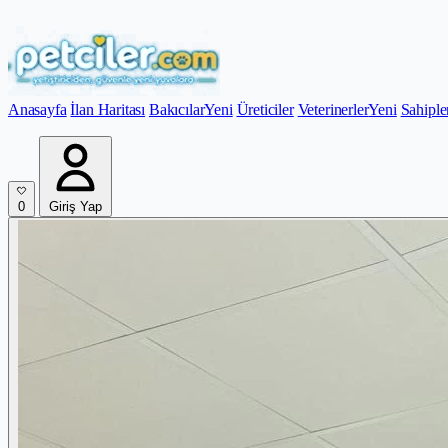
Anasayfa
İlan Haritası
Bakıcılar
Yeni
Üreticiler
Veterinerler
Yeni
Sahiple
0
Giriş Yap