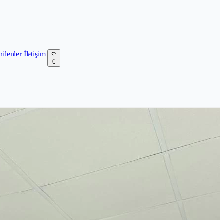
nilenler
İletişim
0