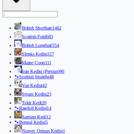
British Shorthair
1462
Scottish Fold
683
British Longhair
554
Sfenks Kedisi
117
Maine Coon
111
İran Kedisi (Persian)
96
🐾
Scottish Straight
48
Van Kedisi
42
Siyam Kedisi
23
Tekir Kedi
20
🐾
Ragdoll Kedisi
14
Sarman Kedi
12
🐾
Bengal Kedisi
5
Norveç Orman Kedisi
1