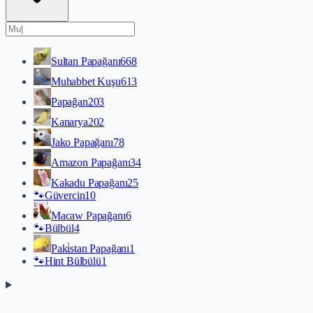
Sultan Papağanı
668
Muhabbet Kuşu
613
Papağan
203
Kanarya
202
Jako Papağanı
78
Amazon Papağanı
34
Kakadu Papağanı
25
🐾
Güvercin
10
Macaw Papağanı
6
🐾
Bülbül
4
Paki̇stan Papağanı
1
🐾
Hint Bülbülü
1