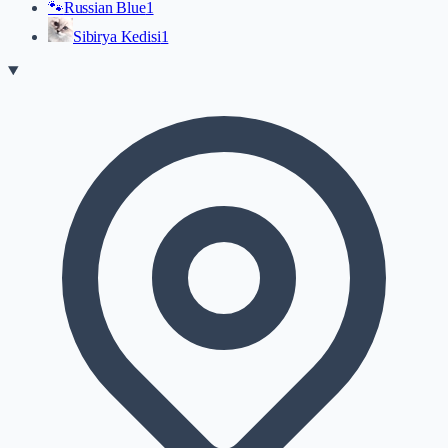
🐾
Russian Blue
1
Sibirya Kedisi
1