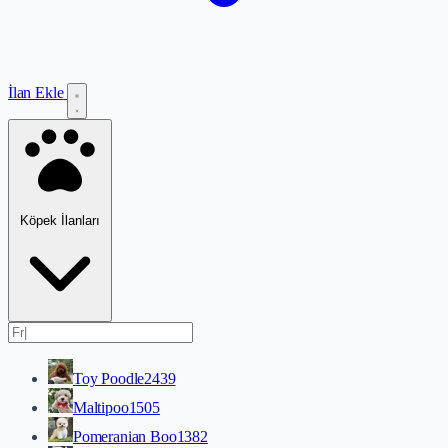
İlan Ekle
Köpek İlanları
Toy Poodle
2439
Maltipoo
1505
Pomeranian Boo
1382