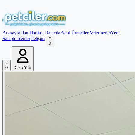
Anasayfa
İlan Haritası
Bakıcılar
Yeni
Üreticiler
Veterinerler
Yeni
Sahiplenilenler
İletişim
0
0
Giriş Yap