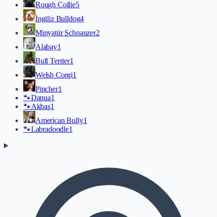
Rough Collie
5
İngiliz Bulldog
4
Minyatür Schnauzer
2
Alabay
1
Bull Terrier
1
Welsh Corgi
1
Pincher
1
🐾
Danua
1
🐾
Akbaş
1
American Bully
1
🐾
Labradoodle
1