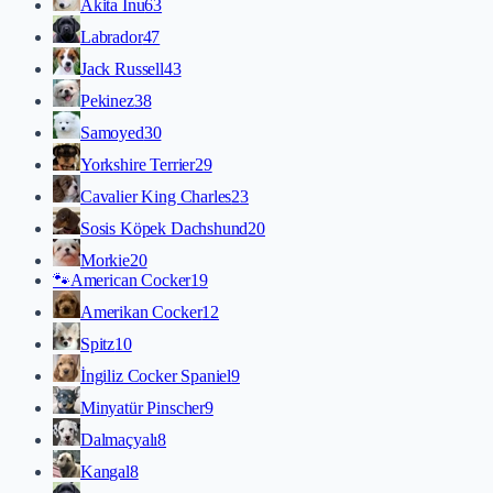
Akita İnu
63
Labrador
47
Jack Russell
43
Pekinez
38
Samoyed
30
Yorkshire Terrier
29
Cavalier King Charles
23
Sosis Köpek Dachshund
20
Morkie
20
🐾
American Cocker
19
Amerikan Cocker
12
Spitz
10
İngiliz Cocker Spaniel
9
Minyatür Pinscher
9
Dalmaçyalı
8
Kangal
8