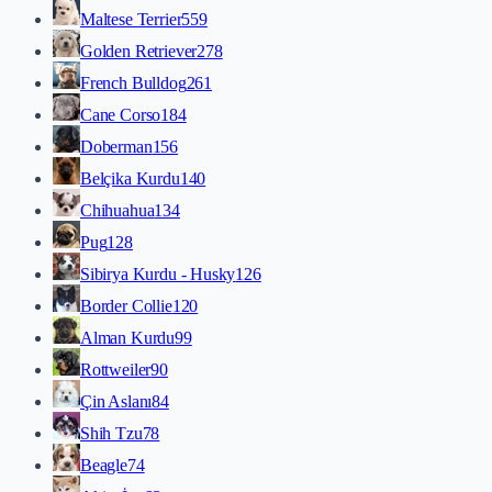
Maltese Terrier
559
Golden Retriever
278
French Bulldog
261
Cane Corso
184
Doberman
156
Belçika Kurdu
140
Chihuahua
134
Pug
128
Sibirya Kurdu - Husky
126
Border Collie
120
Alman Kurdu
99
Rottweiler
90
Çin Aslanı
84
Shih Tzu
78
Beagle
74