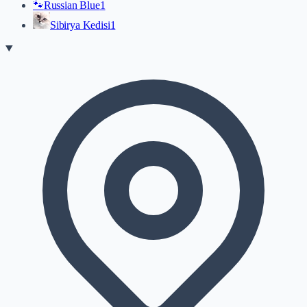
🐾
Russian Blue
1
Sibirya Kedisi
1