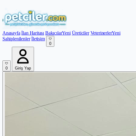
Anasayfa
İlan Haritası
Bakıcılar
Yeni
Üreticiler
Veterinerler
Yeni
Sahiplenilenler
İletişim
0
0
Giriş Yap