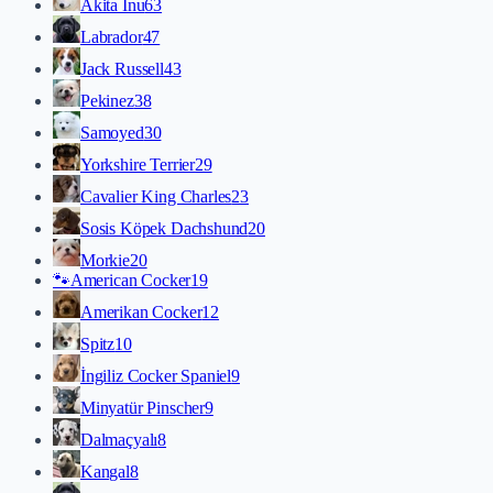
Akita İnu
63
Labrador
47
Jack Russell
43
Pekinez
38
Samoyed
30
Yorkshire Terrier
29
Cavalier King Charles
23
Sosis Köpek Dachshund
20
Morkie
20
🐾
American Cocker
19
Amerikan Cocker
12
Spitz
10
İngiliz Cocker Spaniel
9
Minyatür Pinscher
9
Dalmaçyalı
8
Kangal
8