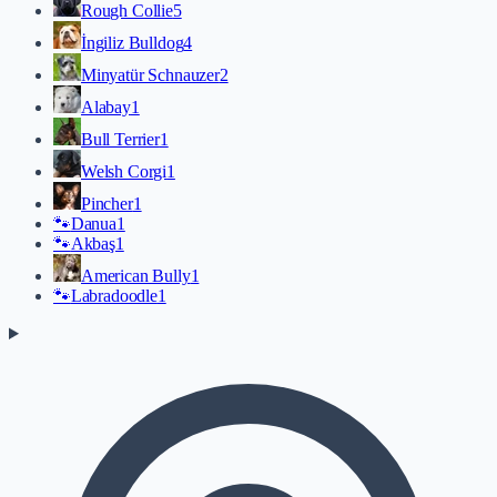
Rough Collie
5
İngiliz Bulldog
4
Minyatür Schnauzer
2
Alabay
1
Bull Terrier
1
Welsh Corgi
1
Pincher
1
🐾
Danua
1
🐾
Akbaş
1
American Bully
1
🐾
Labradoodle
1