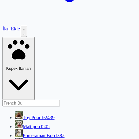
İlan Ekle
Köpek İlanları
Toy Poodle
2439
Maltipoo
1505
Pomeranian Boo
1382