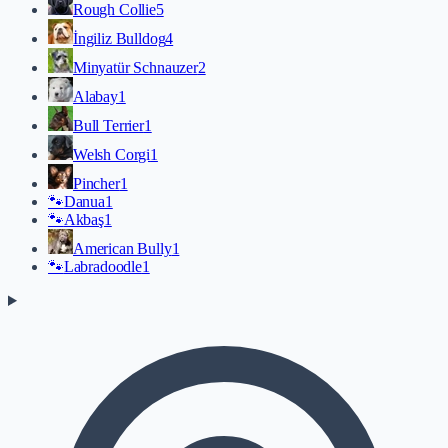
Rough Collie
5
İngiliz Bulldog
4
Minyatür Schnauzer
2
Alabay
1
Bull Terrier
1
Welsh Corgi
1
Pincher
1
🐾
Danua
1
🐾
Akbaş
1
American Bully
1
🐾
Labradoodle
1