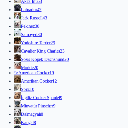
Akita İnu
63
Labrador
47
Jack Russell
43
Pekinez
38
Samoyed
30
Yorkshire Terrier
29
Cavalier King Charles
23
Sosis Köpek Dachshund
20
Morkie
20
🐾
American Cocker
19
Amerikan Cocker
12
Spitz
10
İngiliz Cocker Spaniel
9
Minyatür Pinscher
9
Dalmaçyalı
8
Kangal
8