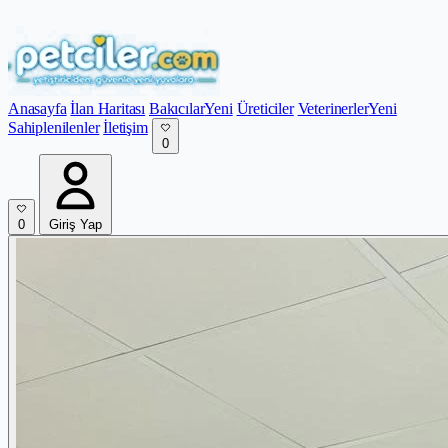
Anasayfa
İlan Haritası
Bakıcılar
Yeni
Üreticiler
Veterinerler
Yeni
Sahiplenilenler
İletişim
0
0
Giriş Yap