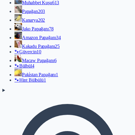
Muhabbet Kuşu
613
Papağan
203
Kanarya
202
Jako Papağanı
78
Amazon Papağanı
34
Kakadu Papağanı
25
🐾
Güvercin
10
Macaw Papağanı
6
🐾
Bülbül
4
Paki̇stan Papağanı
1
🐾
Hint Bülbülü
1