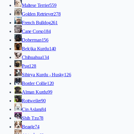
Maltese Terrier
559
Golden Retriever
278
French Bulldog
261
Cane Corso
184
Doberman
156
Belçika Kurdu
140
Chihuahua
134
Pug
128
Sibirya Kurdu - Husky
126
Border Collie
120
Alman Kurdu
99
Rottweiler
90
Çin Aslanı
84
Shih Tzu
78
Beagle
74