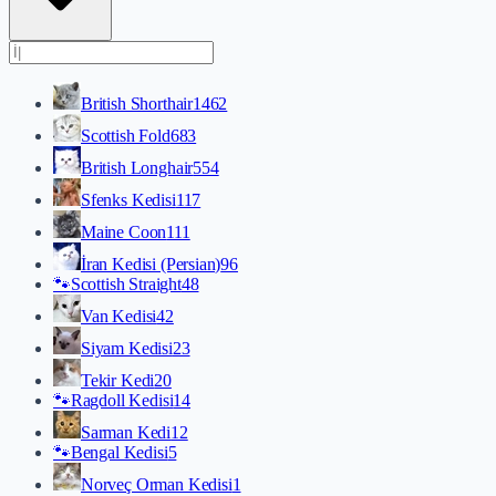
British Shorthair
1462
Scottish Fold
683
British Longhair
554
Sfenks Kedisi
117
Maine Coon
111
İran Kedisi (Persian)
96
🐾
Scottish Straight
48
Van Kedisi
42
Siyam Kedisi
23
Tekir Kedi
20
🐾
Ragdoll Kedisi
14
Sarman Kedi
12
🐾
Bengal Kedisi
5
Norveç Orman Kedisi
1