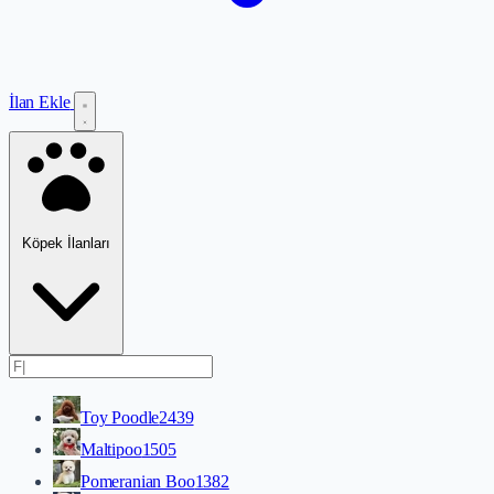
İlan Ekle
Köpek İlanları
Toy Poodle
2439
Maltipoo
1505
Pomeranian Boo
1382