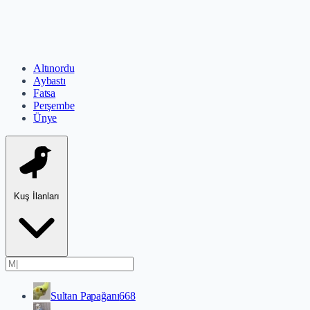
Altınordu
Aybastı
Fatsa
Perşembe
Ünye
Kuş İlanları
Sultan Papağanı
668