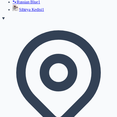
🐾
Russian Blue
1
Sibirya Kedisi
1