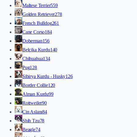
Maltese Terrier
559
Golden Retriever
278
French Bulldog
261
Cane Corso
184
Doberman
156
Belçika Kurdu
140
Chihuahua
134
Pug
128
Sibirya Kurdu - Husky
126
Border Collie
120
Alman Kurdu
99
Rottweiler
90
Çin Aslanı
84
Shih Tzu
78
Beagle
74