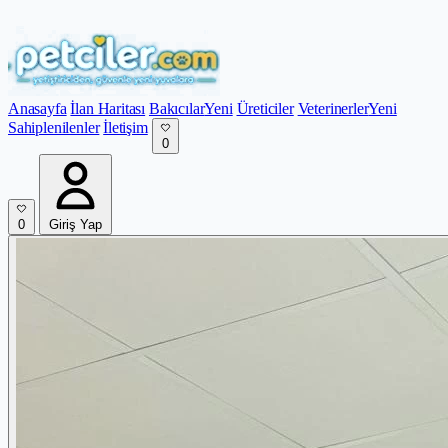
Anasayfa
İlan Haritası
Bakıcılar
Yeni
Üreticiler
Veterinerler
Yeni
Sahiplenilenler
İletişim
0
0
Giriş Yap