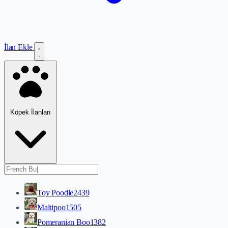
İlan Ekle
Köpek İlanları
Toy Poodle
2439
Maltipoo
1505
Pomeranian Boo
1382