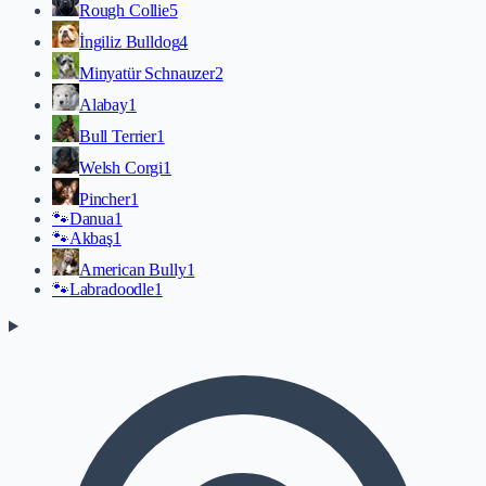
Rough Collie
5
İngiliz Bulldog
4
Minyatür Schnauzer
2
Alabay
1
Bull Terrier
1
Welsh Corgi
1
Pincher
1
🐾
Danua
1
🐾
Akbaş
1
American Bully
1
🐾
Labradoodle
1