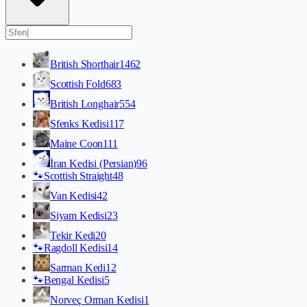
British Shorthair
1462
Scottish Fold
683
British Longhair
554
Sfenks Kedisi
117
Maine Coon
111
İran Kedisi (Persian)
96
🐾
Scottish Straight
48
Van Kedisi
42
Siyam Kedisi
23
Tekir Kedi
20
🐾
Ragdoll Kedisi
14
Sarman Kedi
12
🐾
Bengal Kedisi
5
Norveç Orman Kedisi
1