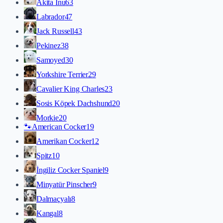
Akita İnu
63
Labrador
47
Jack Russell
43
Pekinez
38
Samoyed
30
Yorkshire Terrier
29
Cavalier King Charles
23
Sosis Köpek Dachshund
20
Morkie
20
🐾
American Cocker
19
Amerikan Cocker
12
Spitz
10
İngiliz Cocker Spaniel
9
Minyatür Pinscher
9
Dalmaçyalı
8
Kangal
8