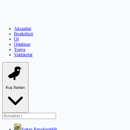
Akçaabat
Beşikdüzü
Of
Ortahisar
Tonya
Vakfıkebir
Kuş İlanları
Sultan Papağanı
668