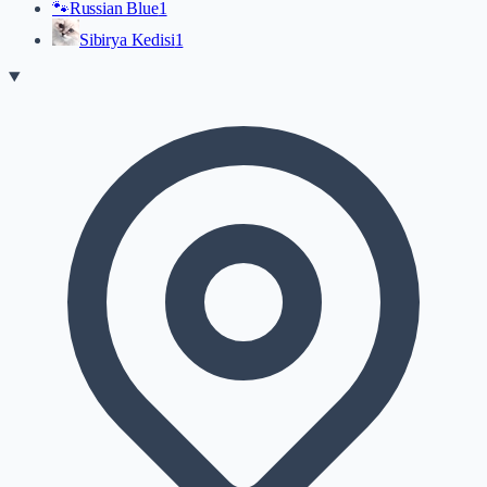
🐾
Russian Blue
1
Sibirya Kedisi
1