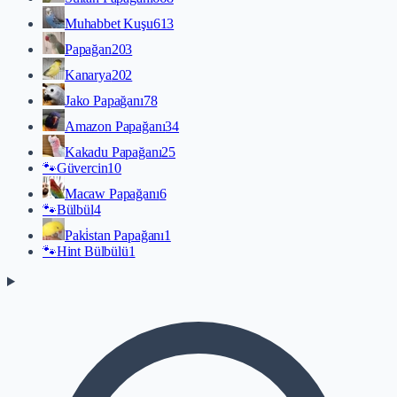
Muhabbet Kuşu
613
Papağan
203
Kanarya
202
Jako Papağanı
78
Amazon Papağanı
34
Kakadu Papağanı
25
🐾
Güvercin
10
Macaw Papağanı
6
🐾
Bülbül
4
Paki̇stan Papağanı
1
🐾
Hint Bülbülü
1