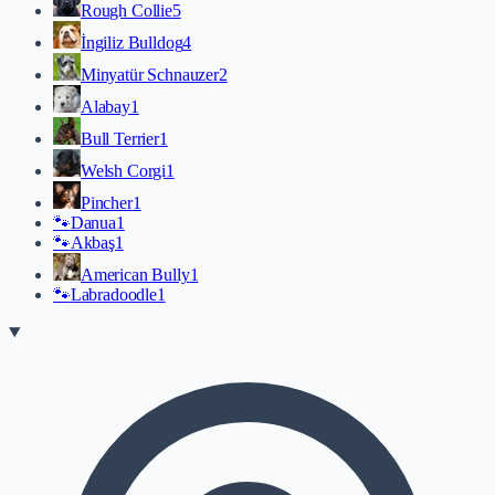
Rough Collie
5
İngiliz Bulldog
4
Minyatür Schnauzer
2
Alabay
1
Bull Terrier
1
Welsh Corgi
1
Pincher
1
🐾
Danua
1
🐾
Akbaş
1
American Bully
1
🐾
Labradoodle
1