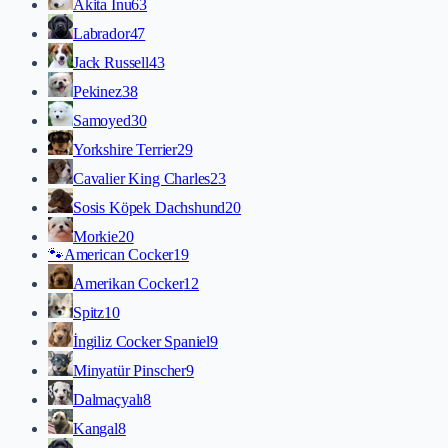
Akita İnu
63
Labrador
47
Jack Russell
43
Pekinez
38
Samoyed
30
Yorkshire Terrier
29
Cavalier King Charles
23
Sosis Köpek Dachshund
20
Morkie
20
🐾
American Cocker
19
Amerikan Cocker
12
Spitz
10
İngiliz Cocker Spaniel
9
Minyatür Pinscher
9
Dalmaçyalı
8
Kangal
8