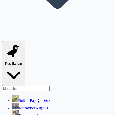
Kuş İlanları
Sultan Papağanı
668
Muhabbet Kuşu
613