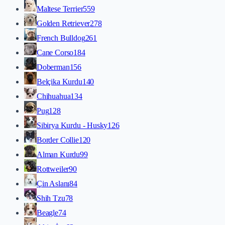
Maltese Terrier
559
Golden Retriever
278
French Bulldog
261
Cane Corso
184
Doberman
156
Belçika Kurdu
140
Chihuahua
134
Pug
128
Sibirya Kurdu - Husky
126
Border Collie
120
Alman Kurdu
99
Rottweiler
90
Çin Aslanı
84
Shih Tzu
78
Beagle
74