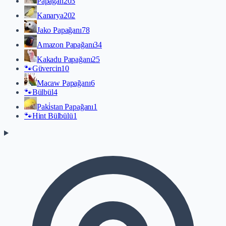
Papağan
203
Kanarya
202
Jako Papağanı
78
Amazon Papağanı
34
Kakadu Papağanı
25
🐾
Güvercin
10
Macaw Papağanı
6
🐾
Bülbül
4
Paki̇stan Papağanı
1
🐾
Hint Bülbülü
1