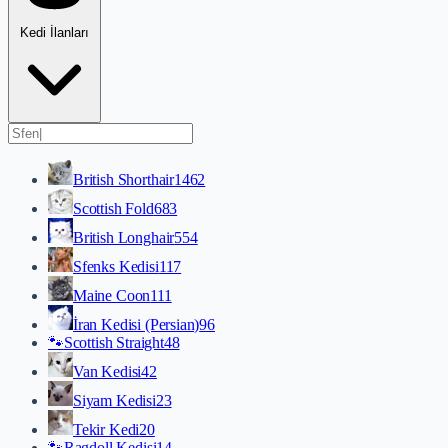
Kedi İlanları
British Shorthair
1462
Scottish Fold
683
British Longhair
554
Sfenks Kedisi
117
Maine Coon
111
İran Kedisi (Persian)
96
🐾
Scottish Straight
48
Van Kedisi
42
Siyam Kedisi
23
Tekir Kedi
20
🐾
Ragdoll Kedisi
14