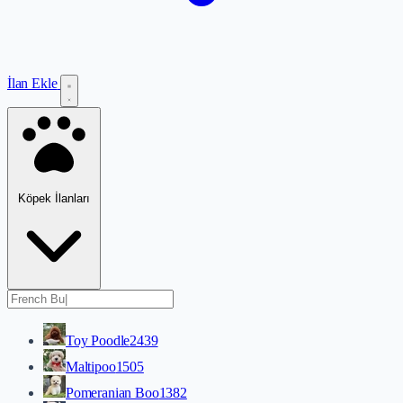
İlan Ekle
Köpek İlanları
Toy Poodle
2439
Maltipoo
1505
Pomeranian Boo
1382