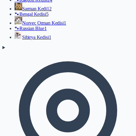
Sarman Kedi
12
🐾
Bengal Kedisi
5
Norveç Orman Kedisi
1
🐾
Russian Blue
1
Sibirya Kedisi
1