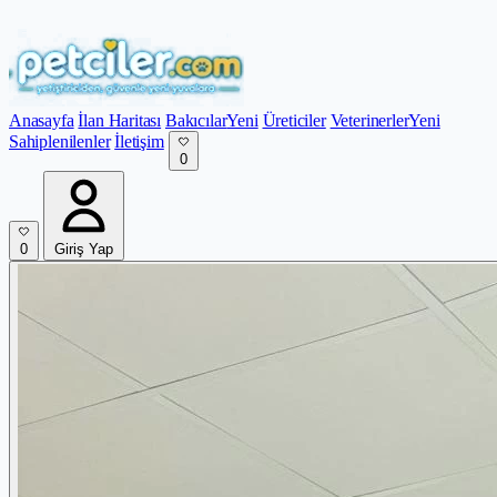
Anasayfa
İlan Haritası
Bakıcılar
Yeni
Üreticiler
Veterinerler
Yeni
Sahiplenilenler
İletişim
0
0
Giriş Yap