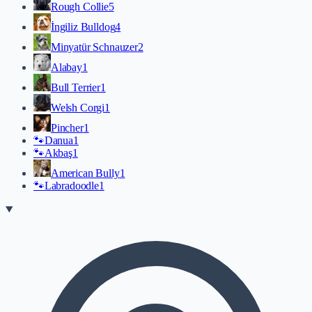
Rough Collie
5
İngiliz Bulldog
4
Minyatür Schnauzer
2
Alabay
1
Bull Terrier
1
Welsh Corgi
1
Pincher
1
🐾
Danua
1
🐾
Akbaş
1
American Bully
1
🐾
Labradoodle
1