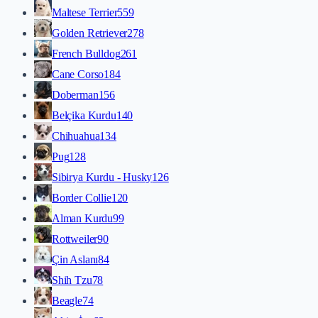
Maltese Terrier
559
Golden Retriever
278
French Bulldog
261
Cane Corso
184
Doberman
156
Belçika Kurdu
140
Chihuahua
134
Pug
128
Sibirya Kurdu - Husky
126
Border Collie
120
Alman Kurdu
99
Rottweiler
90
Çin Aslanı
84
Shih Tzu
78
Beagle
74