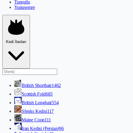
Turgutlu
Yunusemre
Kedi İlanları
British Shorthair
1462
Scottish Fold
683
British Longhair
554
Sfenks Kedisi
117
Maine Coon
111
İran Kedisi (Persian)
96