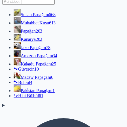
Sultan Papağanı
668
Muhabbet Kuşu
613
Papağan
203
Kanarya
202
Jako Papağanı
78
Amazon Papağanı
34
Kakadu Papağanı
25
🐾
Güvercin
10
Macaw Papağanı
6
🐾
Bülbül
4
Paki̇stan Papağanı
1
🐾
Hint Bülbülü
1