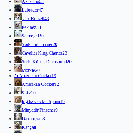
Akita İnu
63
Labrador
47
Jack Russell
43
Pekinez
38
Samoyed
30
Yorkshire Terrier
29
Cavalier King Charles
23
Sosis Köpek Dachshund
20
Morkie
20
🐾
American Cocker
19
Amerikan Cocker
12
Spitz
10
İngiliz Cocker Spaniel
9
Minyatür Pinscher
9
Dalmaçyalı
8
Kangal
8