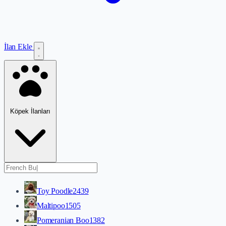
İlan Ekle
Köpek İlanları
Toy Poodle
2439
Maltipoo
1505
Pomeranian Boo
1382