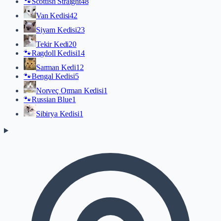
🐾
Scottish Straight
48
Van Kedisi
42
Siyam Kedisi
23
Tekir Kedi
20
🐾
Ragdoll Kedisi
14
Sarman Kedi
12
🐾
Bengal Kedisi
5
Norveç Orman Kedisi
1
🐾
Russian Blue
1
Sibirya Kedisi
1