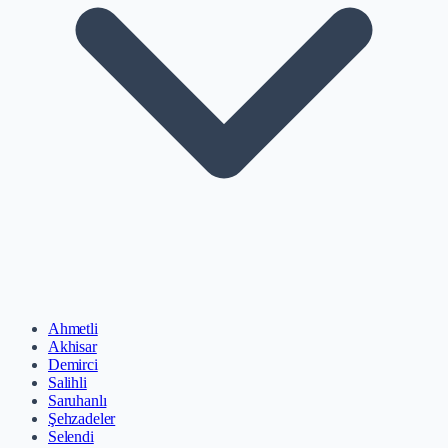
Ahmetli
Akhisar
Demirci
Salihli
Saruhanlı
Şehzadeler
Selendi