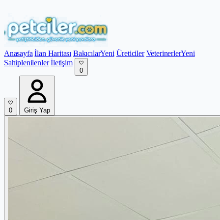
Anasayfa
İlan Haritası
Bakıcılar
Yeni
Üreticiler
Veterinerler
Yeni
Sahiplenilenler
İletişim
0
0
Giriş Yap