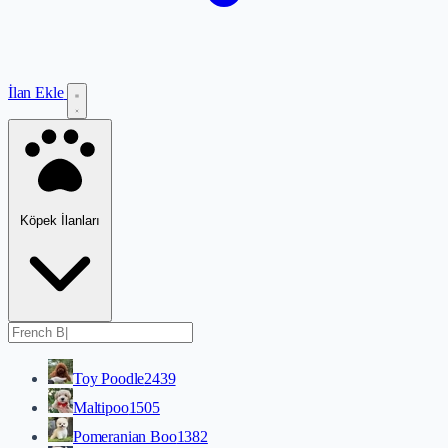
İlan Ekle
Köpek İlanları
Toy Poodle
2439
Maltipoo
1505
Pomeranian Boo
1382