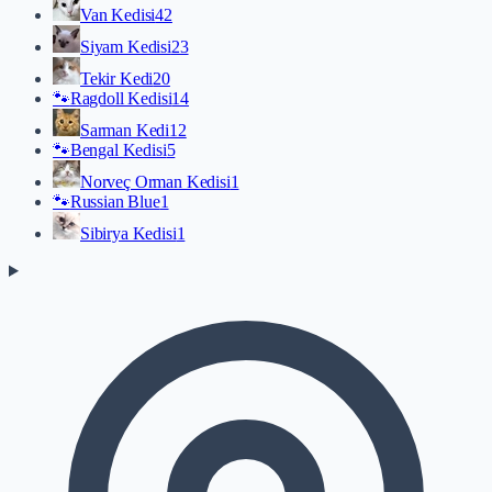
Van Kedisi
42
Siyam Kedisi
23
Tekir Kedi
20
🐾
Ragdoll Kedisi
14
Sarman Kedi
12
🐾
Bengal Kedisi
5
Norveç Orman Kedisi
1
🐾
Russian Blue
1
Sibirya Kedisi
1