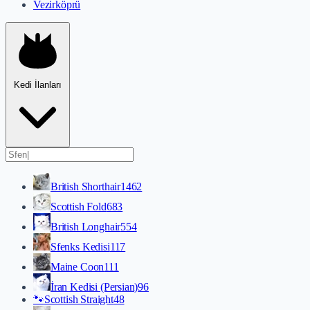
Vezirköprü
Kedi İlanları
British Shorthair
1462
Scottish Fold
683
British Longhair
554
Sfenks Kedisi
117
Maine Coon
111
İran Kedisi (Persian)
96
🐾
Scottish Straight
48