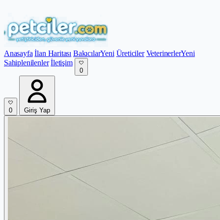
Anasayfa
İlan Haritası
Bakıcılar
Yeni
Üreticiler
Veterinerler
Yeni
Sahiplenilenler
İletişim
0
0
Giriş Yap