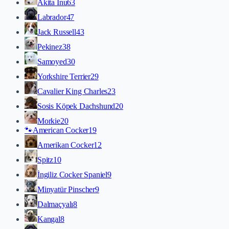
Akita İnu
63
Labrador
47
Jack Russell
43
Pekinez
38
Samoyed
30
Yorkshire Terrier
29
Cavalier King Charles
23
Sosis Köpek Dachshund
20
Morkie
20
🐾
American Cocker
19
Amerikan Cocker
12
Spitz
10
İngiliz Cocker Spaniel
9
Minyatür Pinscher
9
Dalmaçyalı
8
Kangal
8