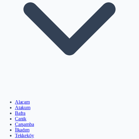
Alaçam
Atakum
Bafra
Canik
Çarşamba
İlkadım
Tekkeköy