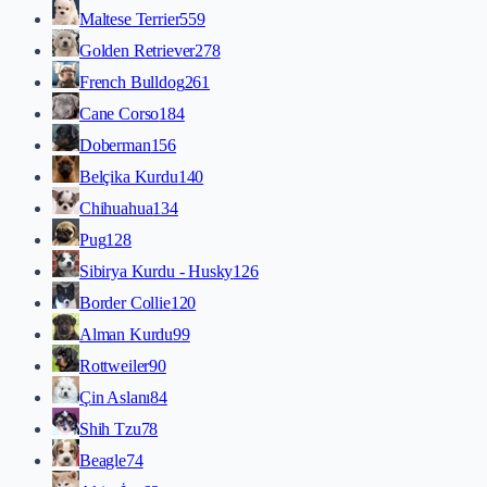
Maltese Terrier
559
Golden Retriever
278
French Bulldog
261
Cane Corso
184
Doberman
156
Belçika Kurdu
140
Chihuahua
134
Pug
128
Sibirya Kurdu - Husky
126
Border Collie
120
Alman Kurdu
99
Rottweiler
90
Çin Aslanı
84
Shih Tzu
78
Beagle
74