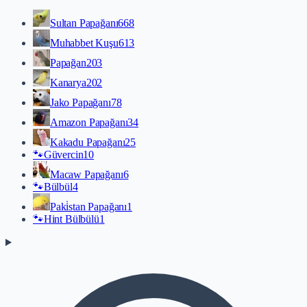
Sultan Papağanı
668
Muhabbet Kuşu
613
Papağan
203
Kanarya
202
Jako Papağanı
78
Amazon Papağanı
34
Kakadu Papağanı
25
🐾
Güvercin
10
Macaw Papağanı
6
🐾
Bülbül
4
Paki̇stan Papağanı
1
🐾
Hint Bülbülü
1