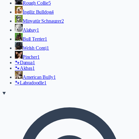
Rough Collie
5
İngiliz Bulldog
4
Minyatür Schnauzer
2
Alabay
1
Bull Terrier
1
Welsh Corgi
1
Pincher
1
🐾
Danua
1
🐾
Akbaş
1
American Bully
1
🐾
Labradoodle
1