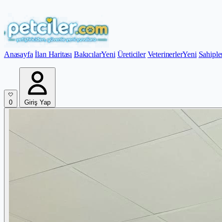
Anasayfa
İlan Haritası
Bakıcılar
Yeni
Üreticiler
Veterinerler
Yeni
Sahiple
0
Giriş Yap