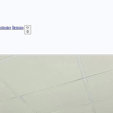
nilenler
İletişim
0