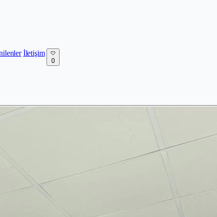
nilenler
İletişim
0