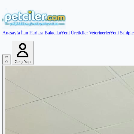
Anasayfa
İlan Haritası
Bakıcılar
Yeni
Üreticiler
Veterinerler
Yeni
Sahiple
0
Giriş Yap