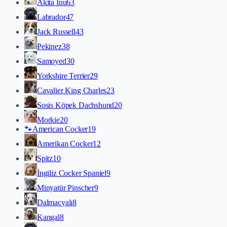
Akita İnu
63
Labrador
47
Jack Russell
43
Pekinez
38
Samoyed
30
Yorkshire Terrier
29
Cavalier King Charles
23
Sosis Köpek Dachshund
20
Morkie
20
🐾
American Cocker
19
Amerikan Cocker
12
Spitz
10
İngiliz Cocker Spaniel
9
Minyatür Pinscher
9
Dalmaçyalı
8
Kangal
8