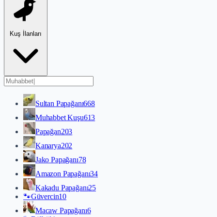
Kuş İlanları
Sultan Papağanı
668
Muhabbet Kuşu
613
Papağan
203
Kanarya
202
Jako Papağanı
78
Amazon Papağanı
34
Kakadu Papağanı
25
🐾
Güvercin
10
Macaw Papağanı
6