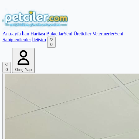
Anasayfa
İlan Haritası
Bakıcılar
Yeni
Üreticiler
Veterinerler
Yeni
Sahiplenilenler
İletişim
0
0
Giriş Yap