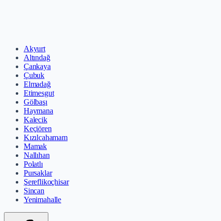
Akyurt
Altındağ
Çankaya
Çubuk
Elmadağ
Etimesgut
Gölbaşı
Haymana
Kalecik
Keçiören
Kızılcahamam
Mamak
Nallıhan
Polatlı
Pursaklar
Şereflikoçhisar
Sincan
Yenimahalle