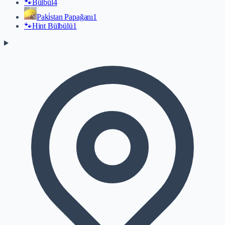
🐾
Bülbül
4
Paki̇stan Papağanı
1
🐾
Hint Bülbülü
1