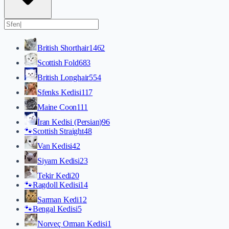
British Shorthair
1462
Scottish Fold
683
British Longhair
554
Sfenks Kedisi
117
Maine Coon
111
İran Kedisi (Persian)
96
🐾
Scottish Straight
48
Van Kedisi
42
Siyam Kedisi
23
Tekir Kedi
20
🐾
Ragdoll Kedisi
14
Sarman Kedi
12
🐾
Bengal Kedisi
5
Norveç Orman Kedisi
1