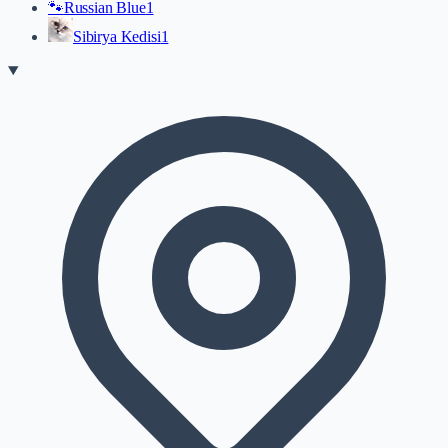
🐾
Russian Blue
1
Sibirya Kedisi
1