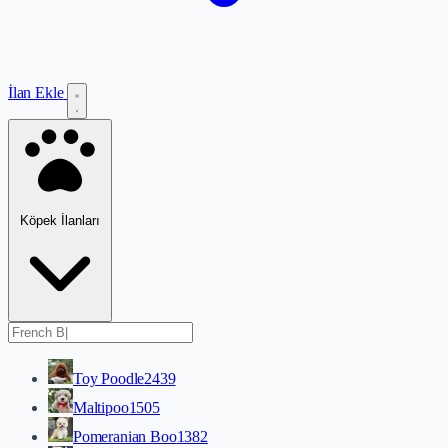
İlan Ekle
Köpek İlanları
Toy Poodle
2439
Maltipoo
1505
Pomeranian Boo
1382