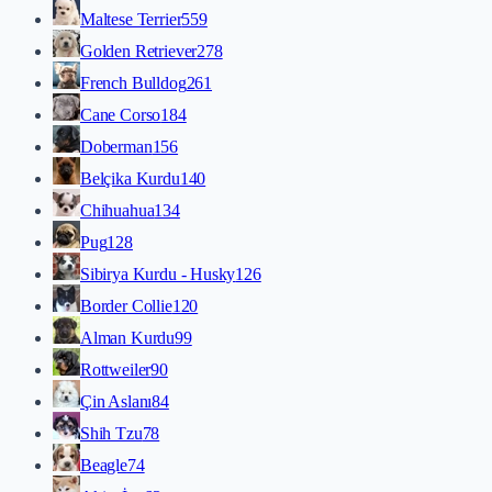
Maltese Terrier
559
Golden Retriever
278
French Bulldog
261
Cane Corso
184
Doberman
156
Belçika Kurdu
140
Chihuahua
134
Pug
128
Sibirya Kurdu - Husky
126
Border Collie
120
Alman Kurdu
99
Rottweiler
90
Çin Aslanı
84
Shih Tzu
78
Beagle
74