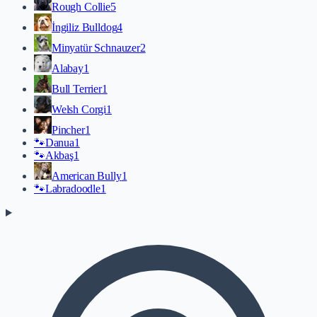
Rough Collie
5
İngiliz Bulldog
4
Minyatür Schnauzer
2
Alabay
1
Bull Terrier
1
Welsh Corgi
1
Pincher
1
🐾
Danua
1
🐾
Akbaş
1
American Bully
1
🐾
Labradoodle
1