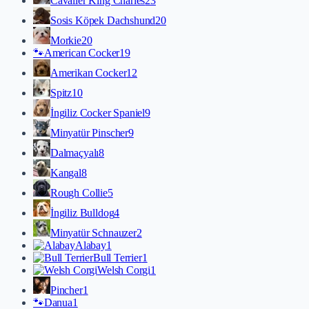
Cavalier King Charles
23
Sosis Köpek Dachshund
20
Morkie
20
🐾
American Cocker
19
Amerikan Cocker
12
Spitz
10
İngiliz Cocker Spaniel
9
Minyatür Pinscher
9
Dalmaçyalı
8
Kangal
8
Rough Collie
5
İngiliz Bulldog
4
Minyatür Schnauzer
2
Alabay
1
Bull Terrier
1
Welsh Corgi
1
Pincher
1
🐾
Danua
1