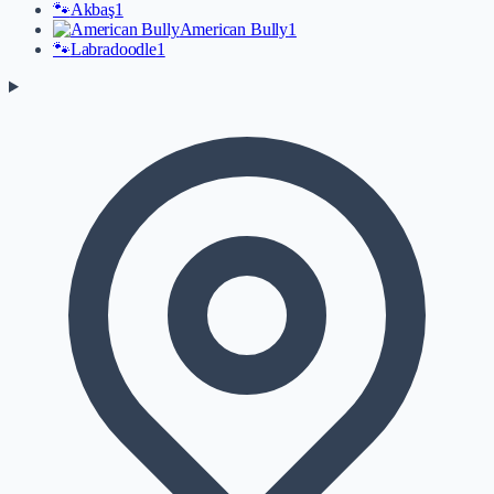
🐾
Akbaş
1
American Bully
1
🐾
Labradoodle
1