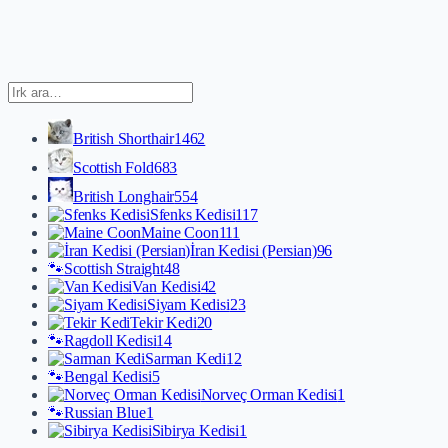
British Shorthair
1462
Scottish Fold
683
British Longhair
554
Sfenks Kedisi
117
Maine Coon
111
İran Kedisi (Persian)
96
🐾
Scottish Straight
48
Van Kedisi
42
Siyam Kedisi
23
Tekir Kedi
20
🐾
Ragdoll Kedisi
14
Sarman Kedi
12
🐾
Bengal Kedisi
5
Norveç Orman Kedisi
1
🐾
Russian Blue
1
Sibirya Kedisi
1