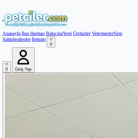
Anasayfa
İlan Haritası
Bakıcılar
Yeni
Üreticiler
Veterinerler
Yeni
Sahiplenilenler
İletişim
0
0
Giriş Yap