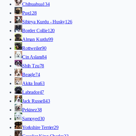
Chihuahua
134
Pug
128
Sibirya Kurdu - Husky
126
Border Collie
120
Alman Kurdu
99
Rottweiler
90
Çin Aslanı
84
Shih Tzu
78
Beagle
74
Akita İnu
63
Labrador
47
Jack Russell
43
Pekinez
38
Samoyed
30
Yorkshire Terrier
29