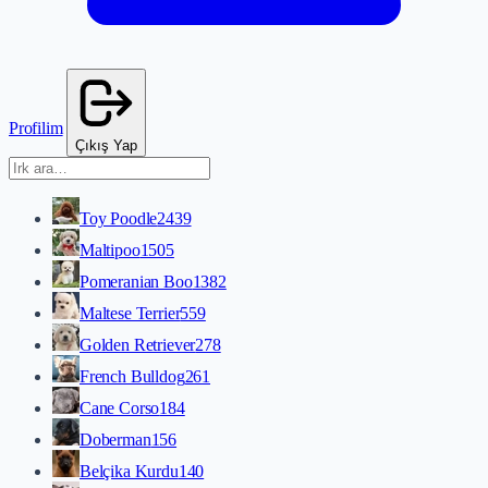
Profilim
Çıkış Yap
Toy Poodle
2439
Maltipoo
1505
Pomeranian Boo
1382
Maltese Terrier
559
Golden Retriever
278
French Bulldog
261
Cane Corso
184
Doberman
156
Belçika Kurdu
140