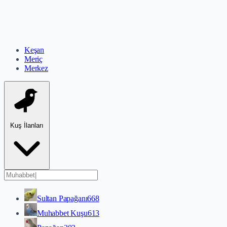
Keşan
Meriç
Merkez
Kuş İlanları
Sultan Papağanı
668
Muhabbet Kuşu
613