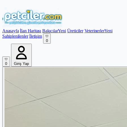
Anasayfa
İlan Haritası
Bakıcılar
Yeni
Üreticiler
Veterinerler
Yeni
Sahiplenilenler
İletişim
0
0
Giriş Yap