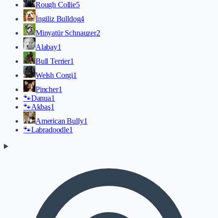
Rough Collie
5
İngiliz Bulldog
4
Minyatür Schnauzer
2
Alabay
1
Bull Terrier
1
Welsh Corgi
1
Pincher
1
🐾
Danua
1
🐾
Akbaş
1
American Bully
1
🐾
Labradoodle
1