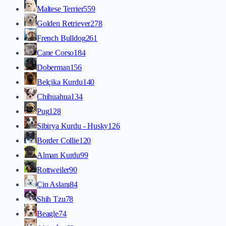
Maltese Terrier
559
Golden Retriever
278
French Bulldog
261
Cane Corso
184
Doberman
156
Belçika Kurdu
140
Chihuahua
134
Pug
128
Sibirya Kurdu - Husky
126
Border Collie
120
Alman Kurdu
99
Rottweiler
90
Çin Aslanı
84
Shih Tzu
78
Beagle
74