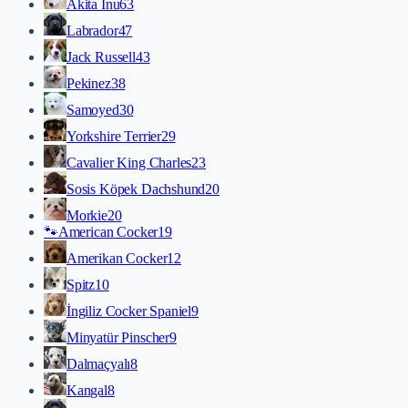
Akita İnu
63
Labrador
47
Jack Russell
43
Pekinez
38
Samoyed
30
Yorkshire Terrier
29
Cavalier King Charles
23
Sosis Köpek Dachshund
20
Morkie
20
🐾
American Cocker
19
Amerikan Cocker
12
Spitz
10
İngiliz Cocker Spaniel
9
Minyatür Pinscher
9
Dalmaçyalı
8
Kangal
8