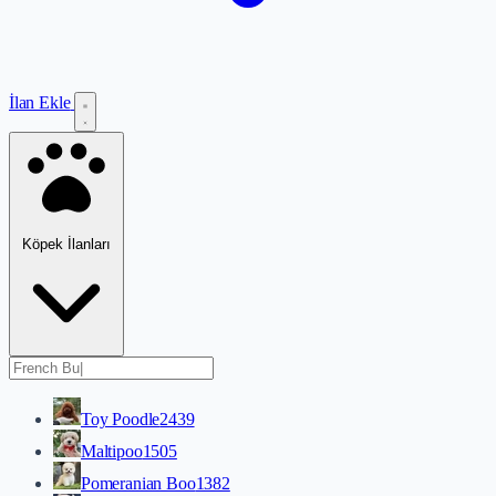
İlan Ekle
Köpek İlanları
Toy Poodle
2439
Maltipoo
1505
Pomeranian Boo
1382