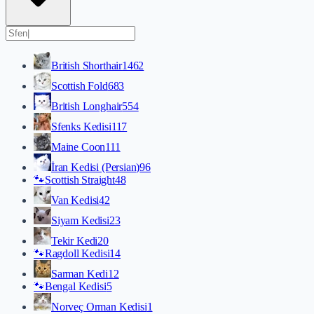
British Shorthair
1462
Scottish Fold
683
British Longhair
554
Sfenks Kedisi
117
Maine Coon
111
İran Kedisi (Persian)
96
🐾
Scottish Straight
48
Van Kedisi
42
Siyam Kedisi
23
Tekir Kedi
20
🐾
Ragdoll Kedisi
14
Sarman Kedi
12
🐾
Bengal Kedisi
5
Norveç Orman Kedisi
1