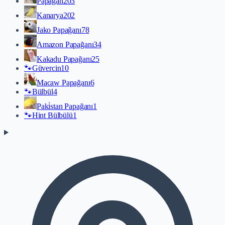
Papağan
203
Kanarya
202
Jako Papağanı
78
Amazon Papağanı
34
Kakadu Papağanı
25
🐾
Güvercin
10
Macaw Papağanı
6
🐾
Bülbül
4
Paki̇stan Papağanı
1
🐾
Hint Bülbülü
1