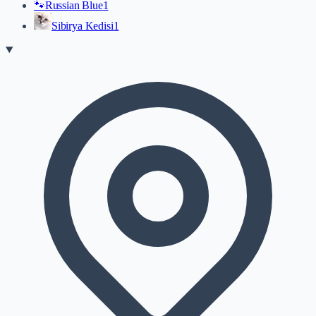
🐾
Russian Blue
1
Sibirya Kedisi
1