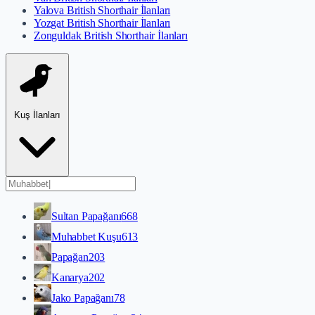
Yalova British Shorthair İlanları
Yozgat British Shorthair İlanları
Zonguldak British Shorthair İlanları
Kuş İlanları
Sultan Papağanı
668
Muhabbet Kuşu
613
Papağan
203
Kanarya
202
Jako Papağanı
78