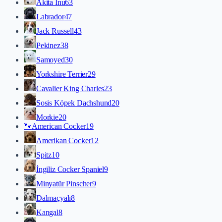
Akita İnu
63
Labrador
47
Jack Russell
43
Pekinez
38
Samoyed
30
Yorkshire Terrier
29
Cavalier King Charles
23
Sosis Köpek Dachshund
20
Morkie
20
🐾
American Cocker
19
Amerikan Cocker
12
Spitz
10
İngiliz Cocker Spaniel
9
Minyatür Pinscher
9
Dalmaçyalı
8
Kangal
8