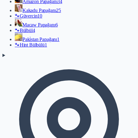
Amazon Papağanı
34
Kakadu Papağanı
25
🐾
Güvercin
10
Macaw Papağanı
6
🐾
Bülbül
4
Paki̇stan Papağanı
1
🐾
Hint Bülbülü
1