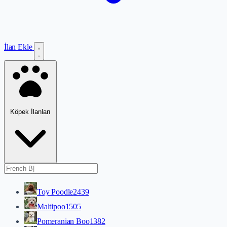
İlan Ekle
Köpek İlanları
Toy Poodle
2439
Maltipoo
1505
Pomeranian Boo
1382