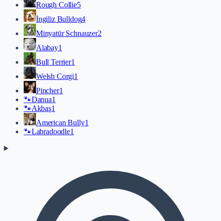
Rough Collie
5
İngiliz Bulldog
4
Minyatür Schnauzer
2
Alabay
1
Bull Terrier
1
Welsh Corgi
1
Pincher
1
🐾
Danua
1
🐾
Akbaş
1
American Bully
1
🐾
Labradoodle
1