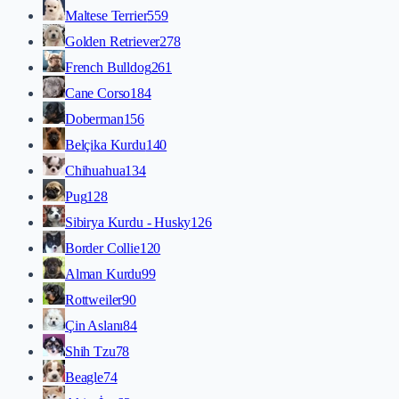
Maltese Terrier
559
Golden Retriever
278
French Bulldog
261
Cane Corso
184
Doberman
156
Belçika Kurdu
140
Chihuahua
134
Pug
128
Sibirya Kurdu - Husky
126
Border Collie
120
Alman Kurdu
99
Rottweiler
90
Çin Aslanı
84
Shih Tzu
78
Beagle
74