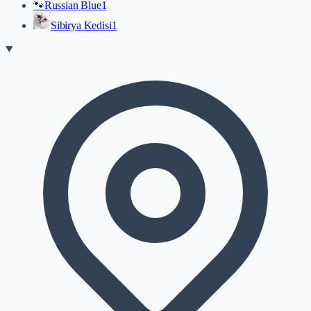
🐾
Russian Blue
1
Sibirya Kedisi
1