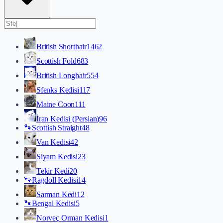
British Shorthair
1462
Scottish Fold
683
British Longhair
554
Sfenks Kedisi
117
Maine Coon
111
İran Kedisi (Persian)
96
🐾
Scottish Straight
48
Van Kedisi
42
Siyam Kedisi
23
Tekir Kedi
20
🐾
Ragdoll Kedisi
14
Sarman Kedi
12
🐾
Bengal Kedisi
5
Norveç Orman Kedisi
1