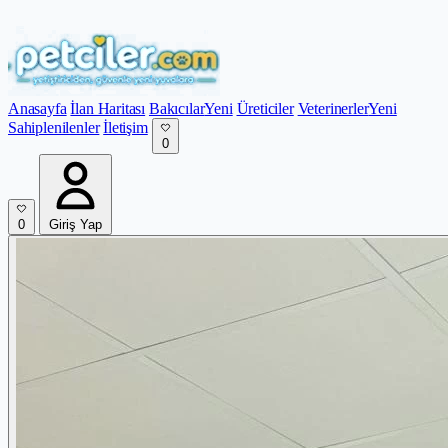
Anasayfa
İlan Haritası
Bakıcılar
Yeni
Üreticiler
Veterinerler
Yeni
Sahiplenilenler
İletişim
0
0
Giriş Yap